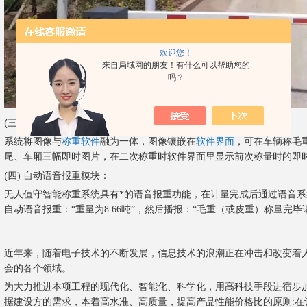
欢迎您！
来自局域网的朋友！有什么可以帮助您的
吗？
(三
) 车头、车厢、车尾三面图像即时抓拍防作弊模块
系统将图像与
称重软件
融为一体，图像镶嵌在
软件界面
，可在车辆称毛
尾、车厢三幅即时图片，在二次称重时软件界面里显示前次称量时的即
(四
) 自动语音报重模块：
无人值守智能称重系统具有*的语音报重功能，在计量完成后通过语音
自动语音报重：“重量为8.66吨”，然后播报：“毛重（或皮重）称量完毕
近年来，随着电子技术的不断发展，信息技术的浪潮正在冲击和改变着
会的各个领域。
为大力推进本项工程的现代化、智能化、科学化，用高科技手段进宿步
据建设方的需求，本着高水准、高质量，提高产品性能价格比的原则:在