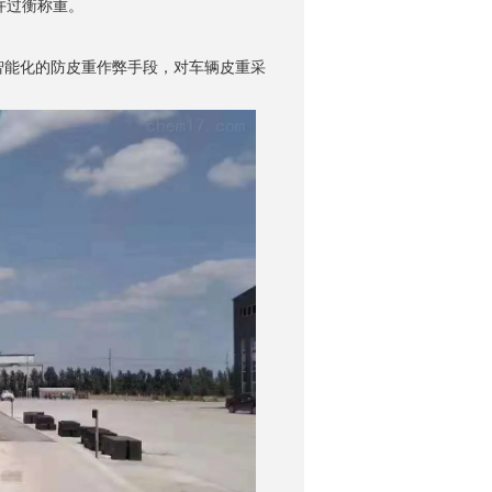
许过衡称重。
智能化的防皮重作弊手段，对车辆皮重采
询