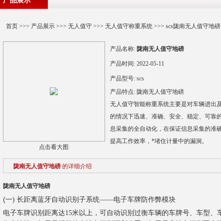
产品展示
首页
>>>
产品展示
>>>
无人值守
>>>
无人值守称重系统
>>> scs陇南无人值守地磅
产品名称:
陇南无人值守地磅
产品时间:
2022-05-11
产品型号:
scs
产品特点:
陇南无人值守地磅
无人值守智能称重系统主要是对车辆进出
的情况下迅速、准确、安全、稳定、可靠
息采集的全自动化，在保证信息采集的准
提高工作效率，*堵住计量中的漏洞。
点击看大图
陇南无人值守地磅
的详细介绍
陇南无人值守地磅
(一
) 长距离蓝牙自动识别子系统——电子车牌防作弊模块
电子车牌识别距离达15米以上，可自动识别过衡车辆的车牌号、车型、