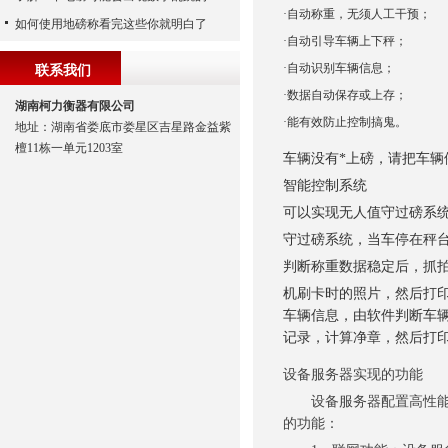
·自动称重，无须人工干预；
如何使用地磅称看完这些你就明白了
·自动引导车辆上下秤；
·自动识别车辆信息；
联系我们
·数据自动保存或上存；
湖南柯力衡器有限公司
·能有效防止控制搞鬼。
地址：湖南省娄底市娄星区吉星路金益紫
檀11栋一单元1203室
车辆没有*上磅，请把车辆
智能控制系统
可以实现无人值守过磅系
守过磅系统，当车停在秤台
判断称重数据稳定后，抓
机刷卡时的照片，然后打
车辆信息，由软件判断车辆
记录，计算净章，然后打
设备服务器实现的功能
设备服务器配置高性能的
的功能：