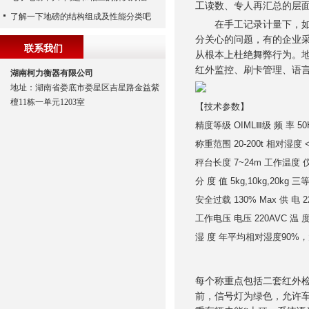
工读数、专人再汇总的层
了解一下地磅的结构组成及性能分类吧
在手工记录计量下，如何
分关心的问题，有的企业
联系我们
从根本上杜绝舞弊行为。
红外监控、刷卡管理、语
湖南柯力衡器有限公司
地址：湖南省娄底市娄星区吉星路金益紫
檀11栋一单元1203室
【技术参数】
精度等级 OIMLⅢ级 频 率 50
称重范围 20-200t 相对湿度 <
秤台长度 7~24m 工作温度 仪
分 度 值 5kg,10kg,20kg
安全过载 130% Max 供 电 220
工作电压 电压 220AVC 温 度
湿 度 年平均相对湿度90%，
每个称重点包括二套红外
前，信号灯为绿色，允许