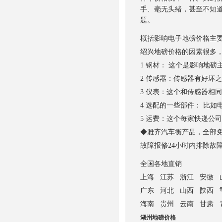
手、毫无头绪，甚至不知
题。
概括影响电子
地磅价格主
绍兴地磅价格的因素很多
1 钢材： 这个是影响
地磅
2 传感器：传感器有好坏
3 仪表：这个和传感器相
4 选配的一些部件： 比
5 运费：这个每家快递公
◆雅齐汽车衡产品，全部免
故障报修
24小时内排除故
全国各地直销
上海
江苏 浙江 安徽 
广东
河北 山西 陕西 重
海南
贵州 云南 甘肃 
湖州地磅价格