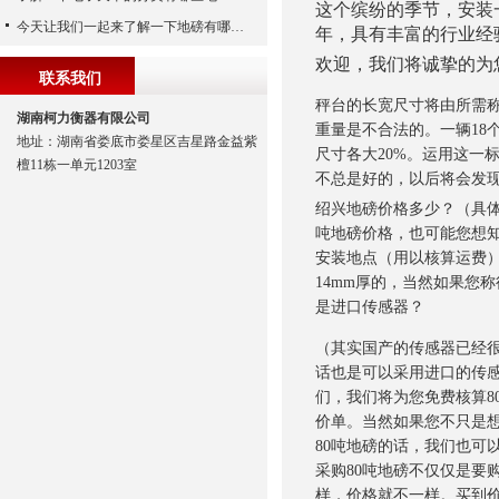
这个
缤纷的
季节，安装
今天让我们一起来了解一下地磅有哪些特点吧
年，具有丰富的行业经
欢迎，我们将诚挚的为
联系我们
秤台的长宽尺寸将由所需
湖南柯力衡器有限公司
重量是不合法的。一辆
1
地址：湖南省娄底市娄星区吉星路金益紫
尺寸各大20%。运用这一
檀11栋一单元1203室
不总是好的，以后将会发
绍兴地磅价格多少？（具体
吨地磅价格，也可能您想
安装地点（用以核算运费
14mm厚的，当然如果您
是进口传感器？
（其实国产的传感器已经
话也是可以采用进口的传
们，我们将为您免费核算
8
价单。当然如果您不只是
80
吨地磅的话，我们也可
采购
80
吨地磅不仅仅是要
样，价格就不一样。买到