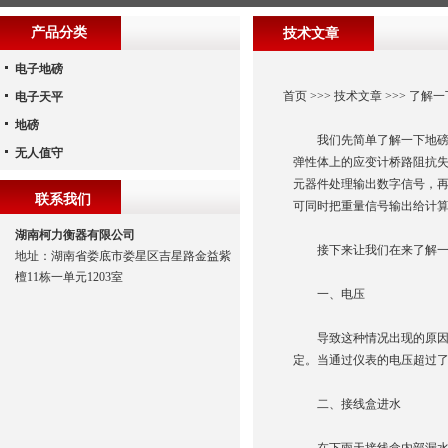
产品分类
技术文章
电子地磅
首页
>>>
技术文章
>>> 了
电子天平
地磅
我们先简单了解一下地磅的
无人值守
弹性体上的应变计桥路阻抗失
元器件处理输出数字信号，
联系我们
可同时把重量信号输出给计
湖南柯力衡器有限公司
接下来让我们在来了解一
地址：湖南省娄底市娄星区吉星路金益紫
檀11栋一单元1203室
一、电压
导致这种情况出现的原因有
定。当通过仪表的电压超过
二、接线盒进水