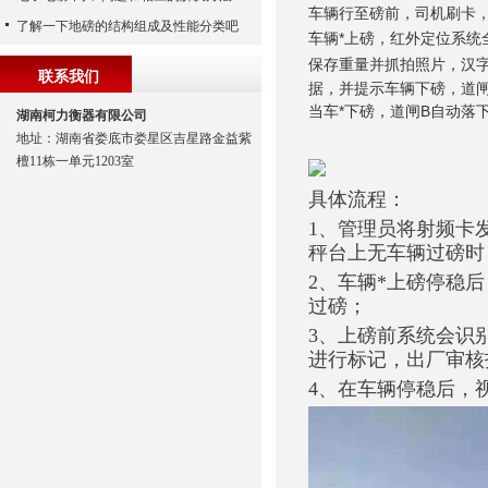
车辆行至磅前，司机刷卡
了解一下地磅的结构组成及性能分类吧
车辆*上磅，红外定位系统
保存重量并抓拍照片，汉
联系我们
据，并提示车辆下磅，道闸
当车*下磅，道闸B自动落
湖南柯力衡器有限公司
地址：湖南省娄底市娄星区吉星路金益紫
檀11栋一单元1203室
具体流程：
1、管理员将射频卡
秤台上无车辆过磅时
2、车辆*上磅停稳
过磅；
3、上磅前系统会识
进行标记，出厂审核
4、在车辆停稳后，