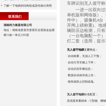
车牌识别无人值守称
了解一下地磅的结构组成及性能分类吧
一进一出双向过衡
单机版和网络版）、
联系我们
件中）、摄像机4台
开闸上磅称重)、地
湖南柯力衡器有限公司
辆防压边检测，只有
地址：湖南省娄底市娄星区吉星路金益紫
檀11栋一单元1203室
（一台电脑配一个）
灯二套（选用，提示
无人值守地磅
主要特点：
·自动称重，无须人工干预；
·自动引导车辆上下秤；
·自动识别车辆信息；
·数据自动保存或上存；
·能有效防止控制搞鬼。
无人值守地磅
标准配置：
高强度承重磅体：U型钢、槽