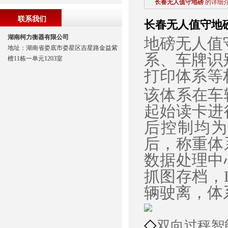
长春无人值守地磅
的详细
联系我们
长春无人值守地
湖南柯力衡器有限公司
地磅无人值
地址：湖南省娄底市娄星区吉星路金益紫
系、车牌识
檀11栋一单元1203室
打印体系等
该体系在车
起始读卡进
后控制均为
后，称重体
数据处理中
抓图存档，
辆驶离，体
◇
双向过秤智