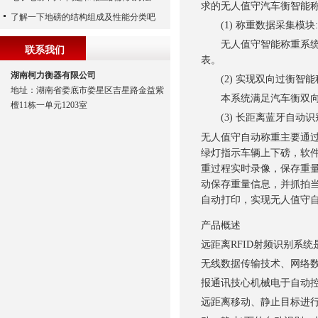
求的无人值守汽车衡智能
了解一下地磅的结构组成及性能分类吧
(1) 称重数据采集模块:
无人值守智能称重系统采
联系我们
表。
湖南柯力衡器有限公司
(2) 实现双向过衡智能
地址：湖南省娄底市娄星区吉星路金益紫
本系统满足汽车衡双向过
檀11栋一单元1203室
(3) 长距离蓝牙自动识
无人值守自动称重主要通
绿灯指示车辆上下磅，软
重过程实时录像，保存重
动保存重量信息，并抓拍
自动打印，实现无人值守
产品概述
远距离RFID射频识别系
无线数据传输技术、网络
报通讯技心机械电于自动
远距离移动、静止目标进