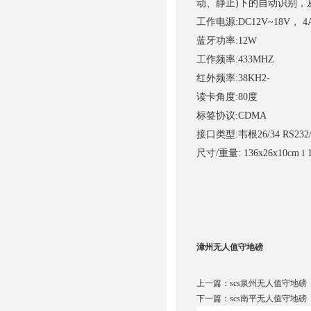
动、静止)下的自动识别，
工作电源:DC12V~18V， 4
蓝牙功率:12W
工作频率:433MHZ
红外频率:38KH2-
读卡角度:80度
标签协议:CDMA
接口类型:韦根26/34 RS232/
尺寸/重量: 136x26x10cm i 
漳州无人值守地磅
上一篇：
scs泉州无人值守地磅
下一篇：
scs南平无人值守地磅