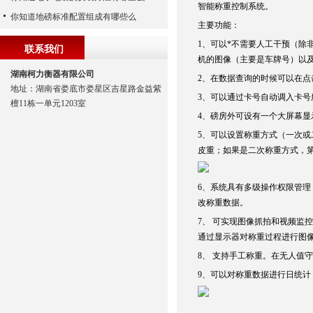
智能称重控制系统。
你知道地磅标准配置组成有哪些么
主要功能：
1
、可以*不需要人工干预（除
联系我们
机的图像（主要是车牌号）以
湖南柯力衡器有限公司
2
、在数据查询的时候可以在点
地址：湖南省娄底市娄星区吉星路金益紫
3
、可以通过卡号自动调入卡号
檀11栋一单元1203室
4
、磅房外可设有一个大屏幕显
5
、可以设置称重方式（一次或
皮重；如果是二次称重方式，
6
、系统具有多级操作权限管理
改称重数据。
7
、 可实现图像抓拍和视频监
通过显示器对称重过程进行图
8
、 支持手工称重。在无人值
9
、可以对称重数据进行日统计