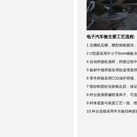
:
电子汽车衡主要工艺流程
1
压槽机压槽，槽型倒角圆润
2 U
型梁采用不小于
6mm
钢板
4
自动焊接机满焊，焊接过程
5
板材中缝焊接采用轨道埋弧
6
零件焊接采用
CO2
保护焊接
7
喷砂机喷砂去除氧化层，保
8
秤台面漆两遍喷漆风干、可
9
秤体底面与表面工艺一致、
10
秤台连接采用半月板结构搭