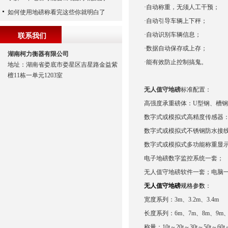
·自动称重，无须人工干预；
如何使用地磅称看完这些你就明白了
·自动引导车辆上下秤；
·自动识别车辆信息；
联系我们
·数据自动保存或上存；
湖南柯力衡器有限公司
·能有效防止控制搞鬼。
地址：湖南省娄底市娄星区吉星路金益紫
檀11栋一单元1203室
无人值守地磅
标准配置：
高强度承重磅体：U型钢、槽
数字式或模拟式高精度传感器
数字式或模拟式不锈钢防水接
数字式或模拟式多功能称重显
电子地磅数字监控系统一套；
无人值守地磅软件一套；电脑
无人值守地磅
规格参数
：
宽度系列：3m、3.2m、3.4m
长度系列：6m、7m、8m、9m、1
称量：10t～20t～30t～50t～60t～