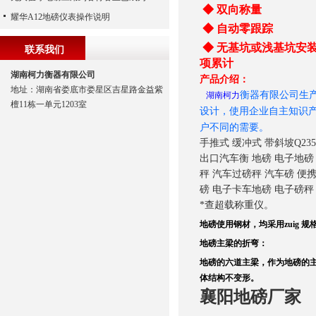
◆ 双向称量 ◆
耀华A12地磅仪表操作说明
◆ 自动零跟踪 
◆ 无基坑或浅基坑安
联系我们
项累计
湖南柯力衡器有限公司
产品介绍：
地址：湖南省娄底市娄星区吉星路金益紫
衡器有限公司生
湖南柯力
檀11栋一单元1203室
设计，使用企业自主知识
户不同的
手推式 缓冲式 带斜坡Q23
出口汽车衡 地磅 电子地磅
秤 汽车过磅秤 汽车磅 便
磅 电子卡车地磅 电子磅秤
*查超载称重仪。
地磅使用钢材，均采用zuig 规
地磅主梁的折弯：
地磅的六道主梁，作为地磅的
体结构不变形。
襄阳地磅厂家