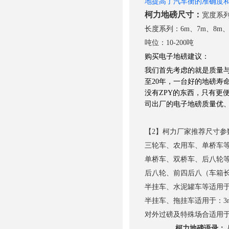
地提高了汽车衡的准确度
柯力地磅尺寸：
宽度系列：
长度系列：6m、7m、8m、9m
吨位：10-200吨
购买电子地磅
建议
：
我们首先考虑的就是质量与
至20年，一台好的地磅寿
没有ZPY的东西，只有更
司出厂的电子地磅质量优
【2】
柯力
厂家推荐尺寸参
三轮车、农用车、单桥车等适用于
单桥车、双桥车、后八轮等适
后八轮、前四后八（车箱长度
半挂车、水泥罐车等适用于：3
半挂车、拖挂车适用于：3m×
对外过磅及特殊场合适用于：
柯力地磅语录：