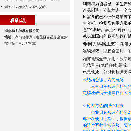
湖南柯力衡器
是一家生产
耀华A12地磅仪表操作说明
产品制造—安装培训—全
所需要的已不仅仅是单纯
联系我们
中分析、检测及称重方案的
意”的承诺。满足不同行
湖南柯力衡器有限公司
诚欢迎国内外客商与我们
地址：湖南省娄底市娄星区吉星路金益紫
檀11栋一单元1203室
◆柯力
地磅工艺：
采用
U
连续焊缝，型腔全密封，
雅齐地磅全部采用：数字地
化承重台(地磅秤体)组成
讯更便捷，智能化程度更高
☆结构合理，方便维修
具有自主知识产权的*的
定螺栓或销子连接秤台的
☆
特色的限位装置
柯力
企业自有知识产权的ZH
客户在使用过程中，根据
的限位调整非常麻烦、费