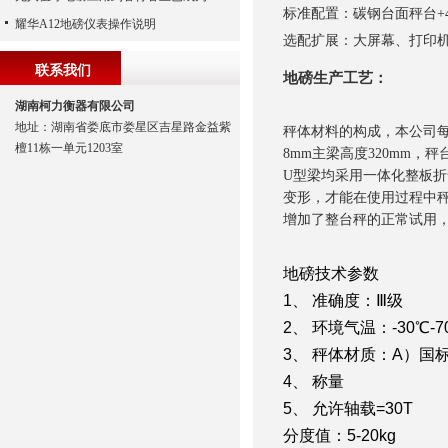
标准配置：碳钢台面秤台+
耀华A12地磅仪表操作说明
选配扩展：大屏幕、打印机
联系我们
地磅生产工艺：
湖南柯力衡器有限公司
地址：湖南省娄底市娄星区吉星路金益紫
秤体材料的构成，本公司每
檀11栋一单元1203室
8mm主梁高度320mm
U型梁均采用一体化整板
变形，才能在使用过程中
增加了整台秤的正常试用
地磅技术参数
1、 准确度：Ⅲ级
2、 环境气温：-30℃-7
3、 秤体材质：A）
4、 称量
5、 允许轴载=30T
分度值：5-20kg