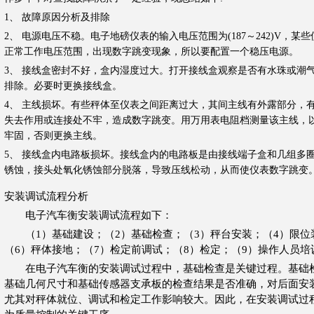
1、 故障原因分析及排除
2、 电源电压不稳。电子地磅仪表的输入电压范围为
(187
～
242)V
，某些
正常工作电压范围，出现数字跳变现象，所以要配置一个稳压电源。
3、 接线盒密封不好，盒内湿度过大。打开接线盒观察是否有水珠或潮
排除。必要时更换接线盒。
4、 主线损坏。有些秤体至仪表之间距离过大，其间主线有外露部分，
失去作用或连接处不牢，造成数字跳变。用万用表电阻档测量该主线，
牢固，否则更换主线。
5、 接线盒内电路板损坏。接线盒内的电路板是由接线端子盒和几组多
锈蚀，接头处氧化锈蚀部分脱落，导致压线松动，从而使仪表数字跳变
安装调试流程分析
电子汽车衡安装调试流程如下：
（1）基础建设；（2）基础检查；（3）秤台安装；（4）限位
（6）
秤体接地；（7）检定前调试；（8）检定；（9）操作人员
在电子汽车衡的安装调试过程中，基础检查是关键过程。基础检
基
础几何尺寸和基础传感器支承板的检查结果是否准确，对后面安
尤其
对秤体就位、调试和检定工作影响较大。因此，在安装调试过