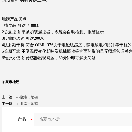
为质量
控制的关键工序。
地磅产品优点
1精度高
可达
1/10000
2防遥控
如果被加装遥控器，系统会自动检测并报警提示
3传输距离远
可达
200
米
4抗射频干扰
符合
OIML R76
关于电磁敏感度，静电放电和脉冲串干扰的
5长期可靠
不受温度变化影响及机械振动等方面的影响且无须经常调整
6维护方便
如传感器出现问题，
30
分钟即可解决问题
临夏市地磅
上一篇：
scs陇南市地磅
下一篇：
scs甘南市地磅
产品：