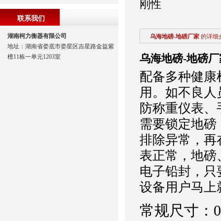
刚性
联系我们
湖南柯力衡器有限公司
乌海地磅-地磅厂家
的详细
地址：湖南省娄底市娄星区吉星路金益紫
乌海地磅-地磅厂
檀11栋一单元1203室
配备多种健康
用。如不良人
防称重仪表、
需要锁定地磅
排除异常，再
表正常，地磅
电子铅封，只
设备用户马上
常规尺寸：0.8