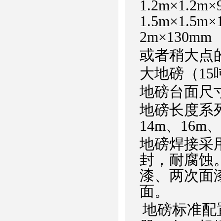
1.2m×1.2m
1.5m×1.5m
2m×130mm
或者稍大点的台
大地磅（15吨
地磅台面尺寸：
地磅长度系列
14m、16m
地磅焊接采
封，耐腐蚀
漆、两次面
面。
地磅标准配