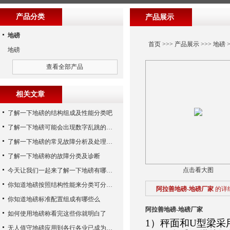
产品分类
产品展示
地磅
首页
>>>
产品展示
>>>
地磅
>
地磅
查看全部产品
相关文章
了解一下地磅的结构组成及性能分类吧
了解一下地磅可能会出现数字乱跳的原因
了解一下地磅的常见故障分析及处理方法
了解一下地磅称的故障分类及诊断
点击看大图
今天让我们一起来了解一下地磅有哪些特点吧
你知道地磅按照结构性能来分类可分为哪些么
阿拉善地磅-地磅厂家
的详
你知道地磅标准配置组成有哪些么
阿拉善地磅-地磅厂家
如何使用地磅称看完这些你就明白了
1）秤面和U型梁采
无人值守地磅应用到各行各业已成为称重历史发展的潮流