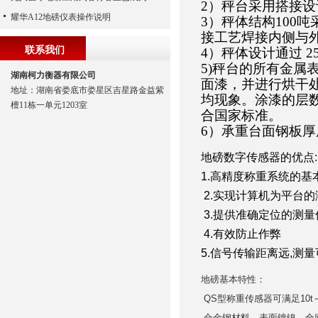
2）秤台采用搭接
耀华A12地磅仪表操作说明
3）秤体结构100
接工艺焊接内侧与
联系我们
4）秤体设计通过 
5)秤台的所有金
湖南柯力衡器有限公司
面漆，并进行烘干
地址：湖南省娄底市娄星区吉星路金益紫
均现象。涂漆的层
檀11栋一单元1203室
合国家标准。
6）承重台面钢板厚
地磅数字传感器的优点:
1.高精度称重系统的基
2.实现计算机为平台的
3.提供准确定位的测量
4.有效防止作弊
5.信号传输距离远,测
地磅基本特性：
QS型称重传感器可满足10t