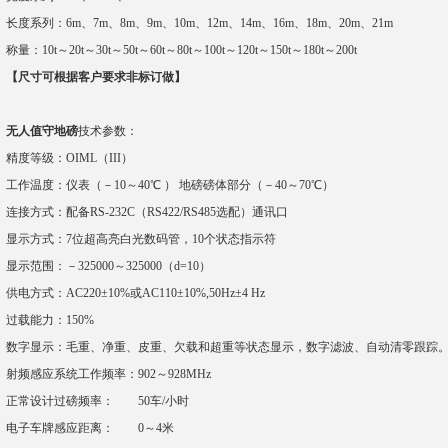
长度系列：6m、7m、8m、9m、10m、12m、14m、16m、18m、20m、21m
称量：10t～20t～30t～50t～60t～80t～100t～120t～150t～180t～200t
【尺寸可根据客户要求非标订做】
无人值守地磅
技术参数：
精度等级：OIML（III）
工作温度：仪表（－10～40℃ ） 地磅磅体部分（－40～70℃）
连接方式：配备RS-232C（RS422/RS485选配）通讯口
显示方式：7位超高亮白光数码管，10个状态指示符
显示范围：－325000～325000（d=10）
供电方式：AC220±10%或AC110±10%,50Hz±4 Hz
过载能力：150%
数字显示：毛重、净重、皮重、欠载和超重等状态显示，数字滤波、自动清零跟踪
射频感应系统工作频率：902～928MHz
正常设计过磅频率： 50车/小时
电子车牌感应距离： 0～4米