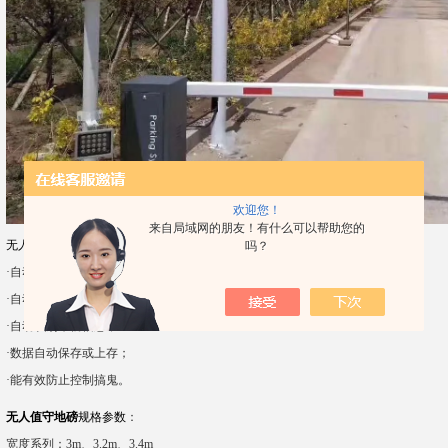
欢迎您！
来自局域网的朋友！有什么可以帮助您的
无人值守地磅主要特点：
吗？
·自动称重，无须人工干预；
·自动引导车辆上下秤；
·自动识别车辆信息；
·数据自动保存或上存；
·能有效防止控制搞鬼。
无人值守地磅
规格参数
：
宽度系列：3m、3.2m、3.4m