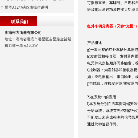
可播报重量、车牌号、日期和
耀华A12地磅仪表操作说明
语音输出通过功放连接大功率
联系我们
红外车辆分离器（又称
“光栅”
湖南柯力衡器有限公司
地址：湖南省娄底市娄星区吉星路金益紫
产品概述
檀11栋一单元1203室
g)
一套完整的红外车辆分离器
h)
发射器和接收器：发射器内
电元件依次按顺序同步触发，
i)
控制器：为发射器和接收器提
如：继电器输出、串口输出、
j)
电缆线：连接发射器/接收器
2)
在系统中的应用
l)
本系统分别在汽车衡两端安装
号给系统，系统首先控制信号
不断发出未完成检测的信号给系
通过此种途径作弊。