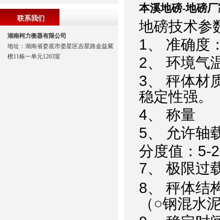
本溪地磅-地磅厂
联系我们
地磅技术参
湖南柯力衡器有限公司
1、 准确度
地址：湖南省娄底市娄星区吉星路金益紫
檀11栋一单元1203室
2、 环境气温
3、 秤体
稳定性强。
4、 称量
5、 允许轴载
分度值：5-2
7、 极限过载
8、 秤体结
（○钢混水